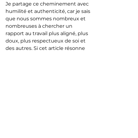
Je partage ce cheminement avec 
humilité et authenticité, car je sais 
que nous sommes nombreux et 
nombreuses à chercher un 
rapport au travail plus aligné, plus 
doux, plus respectueux de soi et 
des autres. Si cet article résonne 
avec votre parcours, n’hésitez pas 
à partager vos propres 
expériences ou questionnements 
en commentaire : c’est ensemble 
que nous pouvons faire évoluer 
nos pratiques et nos visions.
Et vous, où en êtes-vous dans 
votre relation au travail et à 
l’argent ? Quels sont vos repères 
pour rester aligné(e) ?