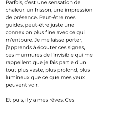
Parfois, c’est une sensation de 
chaleur, un frisson, une impression 
de présence. Peut-être mes 
guides, peut-être juste une 
connexion plus fine avec ce qui 
m’entoure. Je me laisse porter, 
j’apprends à écouter ces signes, 
ces murmures de l’invisible qui me 
rappellent que je fais partie d’un 
tout plus vaste, plus profond, plus 
lumineux que ce que mes yeux 
peuvent voir.
Et puis, il y a mes rêves. Ces 
voyages nocturnes où l’invisible se 
fait plus clair, où des messages me 
sont murmurés dans un souffle 
doux et bienveillant. Parfois, ce 
sont des mots simples mais 